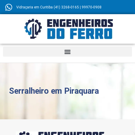
Vidraçaria em Curitiba (41) 3268-0165 | 99970-0908
Serralheiro em Piraquara