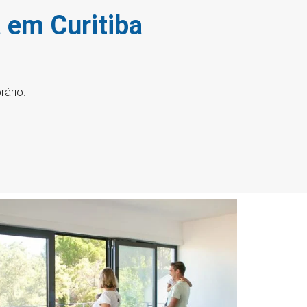
a em Curitiba
ário.