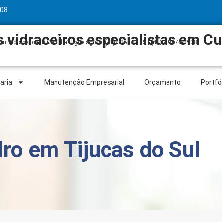
908
vidraceiros especialistas em Cu
m Vidraceiro em Curitiba? ligue agora: (41) 3268-0165 | (41) 9 9970-0908
aria
Manutenção Empresarial
Orçamento
Portfó
ro em Tijucas do Sul