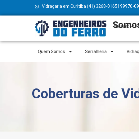
Vidraçaria em Curitiba (41) 3268-0165 | 99970-0
Somos 
Precisando de u
Quem Somos
Serralheria
Vidraç
Coberturas de Vid