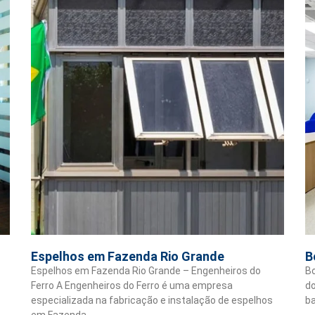
Espelhos em Fazenda Rio Grande
B
Espelhos em Fazenda Rio Grande – Engenheiros do
Bo
Ferro A Engenheiros do Ferro é uma empresa
do
especializada na fabricação e instalação de espelhos
ba