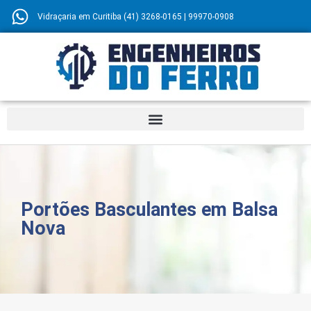
Vidraçaria em Curitiba (41) 3268-0165 | 99970-0908
Portões Basculantes em Balsa
Nova