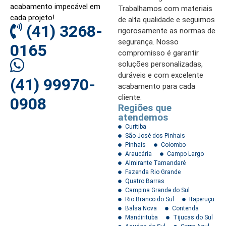
acabamento impecável em
Trabalhamos com materiais
cada projeto!
de alta qualidade e seguimos
(41) 3268-
rigorosamente as normas de
segurança. Nosso
0165
compromisso é garantir
soluções personalizadas,
duráveis e com excelente
(41) 99970-
acabamento para cada
cliente.
0908
Regiões que
atendemos
Curitiba
São José dos Pinhais
Pinhais
Colombo
Araucária
Campo Largo
Almirante Tamandaré
Fazenda Rio Grande
Quatro Barras
Campina Grande do Sul
Rio Branco do Sul
Itaperuçu
Balsa Nova
Contenda
Mandirituba
Tijucas do Sul